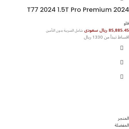
T77 2024 1.5T Pro Premium 2024
فاو
85,885.45 ريال سعودى
شامل الضريبة بدون التأمين
اقساط تبدأ من 1330 ريال
تواصل معنا
عن أربيان درايف
الدعم الفني
اخر الاخبار
الشروط والاحكام
سياسة الخصوصية
المتجر
المفضلة