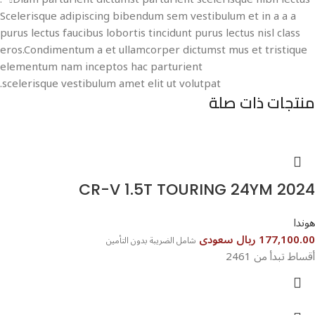
Scelerisque adipiscing bibendum sem vestibulum et in a a a
purus lectus faucibus lobortis tincidunt purus lectus nisl class
eros.Condimentum a et ullamcorper dictumst mus et tristique
elementum nam inceptos hac parturient
scelerisque vestibulum amet elit ut volutpat.
منتجات ذات صلة
CR-V 1.5T TOURING 24YM 2024
هوندا
177,100.00 ريال سعودى
شامل الضريبة بدون التأمين
أقساط تبدأ من 2461