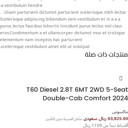
a vestibulum hendre.
Diam parturient dictumst parturient scelerisque nibh lectus.
Scelerisque adipiscing bibendum sem vestibulum et in a a a
purus lectus faucibus lobortis tincidunt purus lectus nisl class
eros.Condimentum a et ullamcorper dictumst mus et tristique
elementum nam inceptos hac parturient
scelerisque vestibulum amet elit ut volutpat.
منتجات ذات صلة
T60 Diesel 2.8T 6MT 2WD 5-Seat
Double-Cab Comfort 2024
ماكسوس
63,825.00 ريال سعودى
شامل الضريبة بدون التأمين
أقساط تبدأ من 1109 ريال