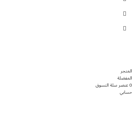
تواصل معنا
عن أربيان درايف
الدعم الفني
اخر الاخبار
الشروط والاحكام
سياسة الخصوصية
المتجر
المفضلة
0
عنصر
سلة التسوق
حسابي