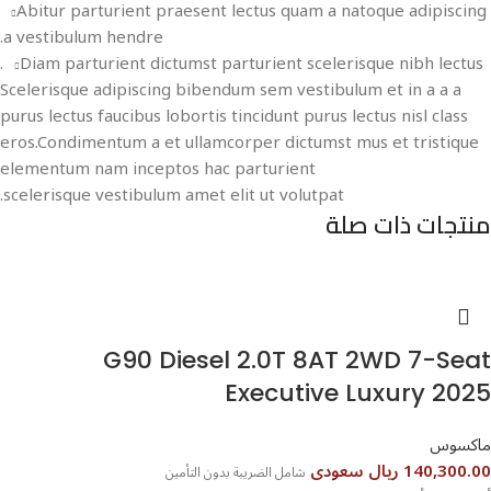
Abitur parturient praesent lectus quam a natoque adipiscing
a vestibulum hendre.
Diam parturient dictumst parturient scelerisque nibh lectus.
Scelerisque adipiscing bibendum sem vestibulum et in a a a
purus lectus faucibus lobortis tincidunt purus lectus nisl class
eros.Condimentum a et ullamcorper dictumst mus et tristique
elementum nam inceptos hac parturient
scelerisque vestibulum amet elit ut volutpat.
منتجات ذات صلة
G90 Diesel 2.0T 8AT 2WD 7-Seat
Executive Luxury 2025
ماكسوس
140,300.00 ريال سعودى
شامل الضريبة بدون التأمين