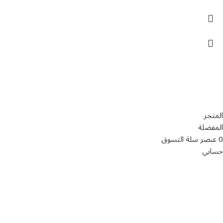
تواصل معنا
عن أربيان درايف
الدعم الفني
اخر الاخبار
الشروط والاحكام
سياسة الخصوصية
المتجر
المفضلة
0
عنصر
سلة التسوق
حسابي