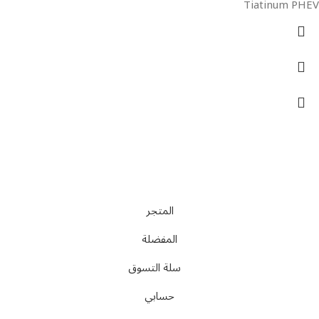
Tiatinum PHEV
تواصل معنا
عن أربيان درايف
الدعم الفني
اخر الاخبار
الشروط والاحكام
سياسة الخصوصية
المتجر
المفضلة
سلة التسوق
حسابي