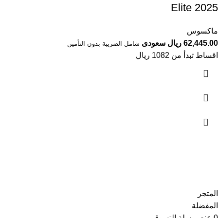
Elite 2025
ماكسوس
62,445.00 ريال سعودى
شامل الضريبة بدون التأمين
اقساط تبدأ من 1082 ريال
تواصل معنا
عن أربيان درايف
الدعم الفني
اخر الاخبار
الشروط والاحكام
سياسة الخصوصية
المتجر
المفضلة
0
عنصر
سلة التسوق