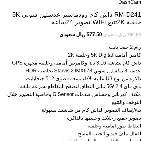
DashCam
RM-D241 داش كام رودماستر عدستين سوني 5K
خلفية 2Kتتبع WIFI تصوير 24ساعة
577.50 ريال سعودى
750.00 ريال سعودى
رام 2 جيجا بايت
كاميرا أمامية 5K Digital وخلفية 2K
داش كام بشاشة 3.16 Ips وكامرتين أمامية وخلفية مجهزة GPS
عدسة 8 بيكسل , سوني Starvis 2 IMX678 بخاصية HDR
ذاكرة من نوع U3 عالية الأداء بسعة قصوى 512 جيجابايت
واي فاي 2.4 \5G ثنائي النطاق لتصفح المقاطع بسرعة فائقة
مكثف كهربائي وحساس صدمات G Sensor وخاصية التصوير خلال
التوقف والتتبع
بدء/إيقاف التصوير الداش كام من شاشتك بسهولة
تصوير جميع رحلاتك وحفظها بالذاكرة
التقاط صور امامية وخلفية
اقفال ملف فيديو لتجنب المسح