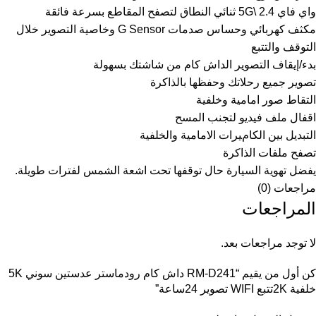
واي فاي 2.4 \5G ثنائي النطاق لتصفح المقاطع بسرعة فائقة
مكثف كهربائي وحساس صدمات G Sensor وخاصية التصوير خلال
التوقف والتتبع
بدء/إيقاف التصوير الداش كام من شاشتك بسهولة
تصوير جميع رحلاتك وحفظها بالذاكرة
التقاط صور امامية وخلفية
اقفال ملف فيديو لتجنب المسح
التبديل بين الكامﻴﺮات الامامية والخلفية
تصفح ملفات الذاكرة
يفضل تهوية السيارة حال توقفها تحت اشعة الشمس لفترات طويلة.
مراجعات (0)
المراجعات
لا توجد مراجعات بعد.
كن أول من يقيم “RM-D241 داش كام رودماستر عدستين سوني 5K
خلفية 2Kتتبع WIFI تصوير 24ساعة”