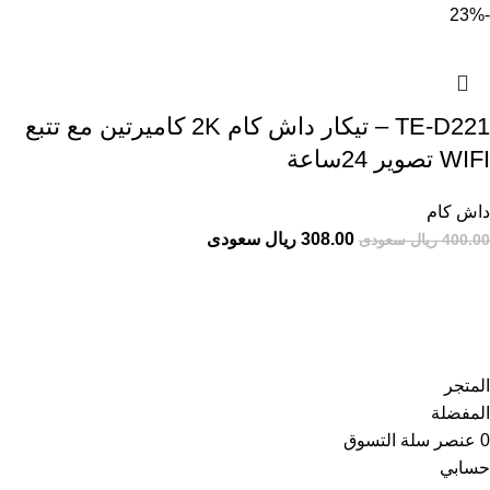
-23%
TE-D221 – تيكار داش كام 2K كاميرتين مع تتبع
WIFI تصوير 24ساعة
داش كام
308.00 ريال سعودى
400.00 ريال سعودى
تواصل معنا
عن أربيان درايف
الدعم الفني
اخر الاخبار
الشروط والاحكام
سياسة الخصوصية
المتجر
المفضلة
0
عنصر
سلة التسوق
حسابي