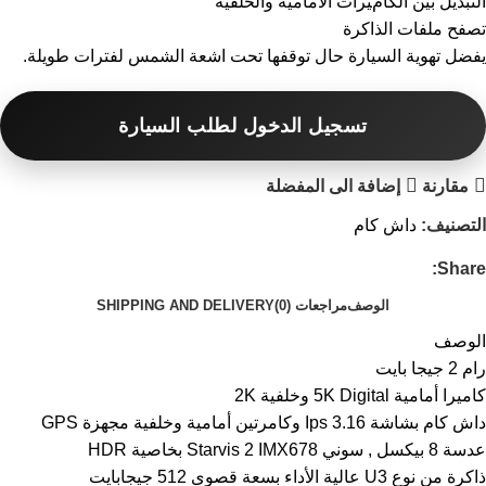
التبديل بين الكامﻴﺮات الامامية والخلفية
تصفح ملفات الذاكرة
يفضل تهوية السيارة حال توقفها تحت اشعة الشمس لفترات طويلة.
تسجيل الدخول لطلب السيارة
مقارنة
إضافة الى المفضلة
التصنيف:
داش كام
Share:
الوصف
مراجعات (0)
SHIPPING AND DELIVERY
الوصف
رام 2 جيجا بايت
كاميرا أمامية 5K Digital وخلفية 2K
داش كام بشاشة 3.16 Ips وكامرتين أمامية وخلفية مجهزة GPS
عدسة 8 بيكسل , سوني Starvis 2 IMX678 بخاصية HDR
ذاكرة من نوع U3 عالية الأداء بسعة قصوى 512 جيجابايت