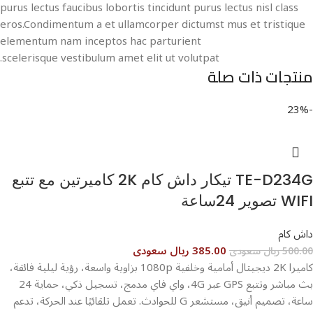
purus lectus faucibus lobortis tincidunt purus lectus nisl class
eros.Condimentum a et ullamcorper dictumst mus et tristique
elementum nam inceptos hac parturient
scelerisque vestibulum amet elit ut volutpat.
منتجات ذات صلة
-23%
TE-D234G تيكار داش كام 2K كاميرتين مع تتبع
WIFI تصوير 24ساعة
داش كام
385.00 ريال سعودى
500.00 ريال سعودى
كاميرا 2K ديجيتال أمامية وخلفية 1080p بزاوية واسعة، رؤية ليلية فائقة،
بث مباشر وتتبع GPS عبر 4G، واي فاي مدمج، تسجيل ذكي، حماية 24
ساعة، تصميم أنيق، مستشعر G للحوادث. تعمل تلقائيًا عند الحركة، تدعم