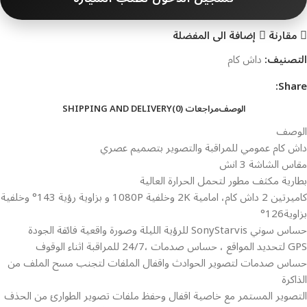
مقارنة
إضافة الى المفضلة
التصنيف:
داش كام
Share:
الوصف
مراجعات (0)
SHIPPING AND DELIVERY
الوصف
داش كام عمومي للمراقبة والتصوير بتصميم عصري
مقاس الشاشة 3 انش
بطارية مكثف مطور لتحمل الحرارة العالية
كاميرتين 2 داش كام، امامية 2K وخلفية 1080P و بزاوية رؤية 143° وخلفية
بزاوية126°
حساس سوني SonyStarvis للرؤية الليلة وصورة واقعية فائقة الجودة
GPS لتحديد المواقع ، حساس صدمات ،24/7 للمراقبة اثناء الوقوف
حساس صدمات لتصوير الحوادث واقفال الملفات لتجنب مسح الملف من
الذاكرة
التصوير المستمر مع خاصية اقفال وحفظ ملفات تصوير الطوارئ من الحذف