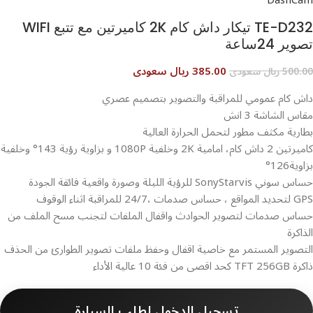
DashCam
TE-D232 تيكار داش كام 2K كاميرتين مع تتبع WIFI
تصوير 24ساعة
385.00 ريال سعودى
500.00 ريال سعودى
داش كام عمومي للمراقبة والتصوير بتصميم عصري
مقاس الشاشة 3 انش
بطارية مكثف مطور لتحمل الحرارة العالية
كاميرتين 2 داش كام، امامية 2K وخلفية 1080P و بزاوية رؤية 143° وخلفية
بزاوية126°
حساس سوني SonyStarvis للرؤية الليلة وصورة واقعية فائقة الجودة
GPS لتحديد المواقع ، حساس صدمات ،24/7 للمراقبة اثناء الوقوف
حساس صدمات لتصوير الحوادث واقفال الملفات لتجنب مسح الملف من
الذاكرة
التصوير المستمر مع خاصية اقفال وحفظ ملفات تصوير الطوارئ من الحذف
ذاكرة TFT 256GB كحد اقصى من فئة 10 عالية الأداء
تسجيل الدخول لطلب السيارة