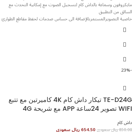
مايكروفون وسماعة بالداش كام لتسجيل الصوت مع إمكانية التحدث مع
السائق من التطبيق
خاصية التصويرالمستمربالإضافة الى حساس صدمات لحفظ مقاطع الطوارئ
-23%
TE-D24G تيكار داش كام 4K كاميرتين مع تتبع
WIFI تصوير 24ساعة APP مع شريحة 4G
داش كام
654.50 ريال سعودى
850.00 ريال سعودى