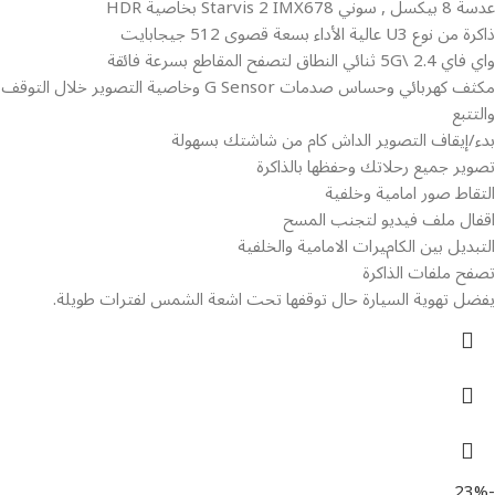
عدسة 8 بيكسل , سوني Starvis 2 IMX678 بخاصية HDR
ذاكرة من نوع U3 عالية الأداء بسعة قصوى 512 جيجابايت
واي فاي 2.4 \5G ثنائي النطاق لتصفح المقاطع بسرعة فائقة
مكثف كهربائي وحساس صدمات G Sensor وخاصية التصوير خلال التوقف
والتتبع
بدء/إيقاف التصوير الداش كام من شاشتك بسهولة
تصوير جميع رحلاتك وحفظها بالذاكرة
التقاط صور امامية وخلفية
اقفال ملف فيديو لتجنب المسح
التبديل بين الكامﻴﺮات الامامية والخلفية
تصفح ملفات الذاكرة
يفضل تهوية السيارة حال توقفها تحت اشعة الشمس لفترات طويلة.
-23%