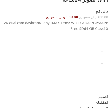
داش كام
308.00 ريال سعودى
400.00 ريال سعودى
2K dual cam dashcam/Sony IMAX Lens/ WIFI / ADAS/GPS/APP
Free SD64 GB Class10
تواصل معنا
عن أربيان درايف
الدعم الفني
اخر الاخبار
الشروط والاحكام
سياسة الخصوصية
المتجر
المفضلة