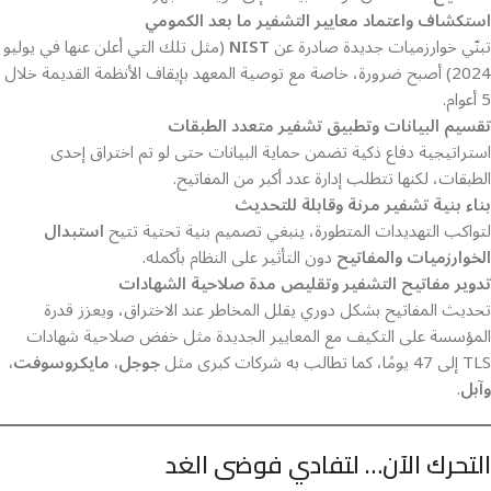
استكشاف واعتماد معايير التشفير ما بعد الكمومي
تبنّي خوارزميات جديدة صادرة عن
NIST
(مثل تلك التي أعلن عنها في يوليو
2024) أصبح ضرورة، خاصة مع توصية المعهد بإيقاف الأنظمة القديمة خلال
5 أعوام.
تقسيم البيانات وتطبيق تشفير متعدد الطبقات
استراتيجية دفاع ذكية تضمن حماية البيانات حتى لو تم اختراق إحدى
الطبقات، لكنها تتطلب إدارة عدد أكبر من المفاتيح.
بناء بنية تشفير مرنة وقابلة للتحديث
لتواكب التهديدات المتطورة، ينبغي تصميم بنية تحتية تتيح
استبدال
الخوارزميات والمفاتيح
دون التأثير على النظام بأكمله.
تدوير مفاتيح التشفير وتقليص مدة صلاحية الشهادات
تحديث المفاتيح بشكل دوري يقلل المخاطر عند الاختراق، ويعزز قدرة
المؤسسة على التكيف مع المعايير الجديدة مثل خفض صلاحية شهادات
TLS إلى 47 يومًا، كما تطالب به شركات كبرى مثل
جوجل، مايكروسوفت،
وآبل
.
التحرك الآن… لتفادي فوضى الغد