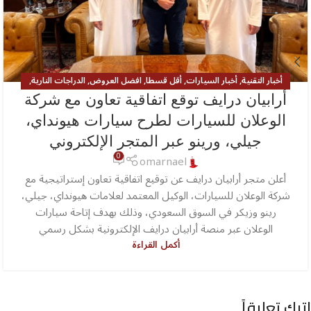
أخبار التقنية
,
أخبار السيارات
,
أقل قسطا
,
افضل العروض
,
الدراجات النارية
,
المستعملة المضمونة
,
المميزة
,
عام
,
كله كهرباء
أرابيان درايف توقع اتفاقية تعاون مع شركة
الوعلان للسيارات لطرح سيارات هيونداي،
جيلي، ورينو عبر المتجر الإلكتروني
0
omarnael
أعلن متجر أرابيان درايف عن توقيع اتفاقية تعاون إستراتيجية مع
شركة الوعلان للسيارات، الوكيل المعتمد لعلامات هيونداي، جيلي،
رينو وزيكر في السوق السعودي، وذلك بهدف إتاحة سيارات
الوعلان عبر منصة أرابيان درايف الإلكترونية بشكل رسمي
أكمل القراءة
اترك تعليقاً