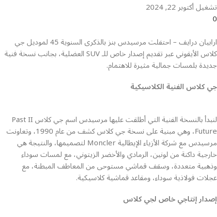
تشغيل أكتوبر 22, 2024
0
ارابيان درايف – احتفلت مرسيدس بنز بالذكرى السنوية 45 لموديل جي
كلاس الأيقوني عبر تقديم إصدار خاص للـ SUV العضلية، بجانب نسخة فنية
جديدة بلمسات جمالية مثيرة للاهتمام.
جي كلاس الفنية الكلاسيكية
لنبدأ بالنسخة الفنية التي أطلقت عليها مرسيدس اسم جي كلاس Past II
Future، وهي مبنية على نسخة جي كلاس كشف من عام 1990، وتعاونت
مرسيدس مع شركة الأزياء الإيطالية Moncler لتصميمها، والنتيجة هي
خارجية داكنة من لونين، الرمادي والأخضر الزيتوني، مع لمسات سوداء
وذهبية متعددة، وسقف قماشي مستوحى من المعاطف المبطنة، مع
عجلات فولاذية سوداء، ومقاعد قماشية كلاسيكية.
إصدار إنتاجي خاص لجي كلاس