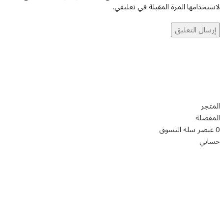
لاستخدامها المرة المقبلة في تعليقي.
تواصل معنا
عن أربيان درايف
الدعم الفني
اخر الاخبار
الشروط والاحكام
سياسة الخصوصية
المتجر
المفضلة
0
عنصر
سلة التسوق
حسابي