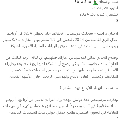
نشر بواسطة
Ebra Sho
أكتوبر 26, 2024
تشغيل أكتوبر 26, 2024
0
ارابيان درايف – سجلت مرسيدس انخفاضاً حاداً بحوالي 54% في أرباحها
خلال الربع الثالث من 2024، لتصل إلى 1.7 مليار يورو، مقارنة بـ 3.7 مليار
يورو خلال نفس الفترة في 2023، وفق البيانات المالية الأخيرة للشركة.
وصرح المدير المالي لمرسيدس، هارالد فيلهيلم، إن نتائج الربع الثالث من
العام “تخالف طموحاتنا”، ولكن وضح أن الشركة لديها رؤية حصيفة وطويلة
الأمد في تطورها ومبيعاتها، مع اتخاذ مرسيدس لخطوات هامة لخفض
التكاليف وتحسين كفاءة الإنتاج والهوامش الربحية خلال الأشهر القادمة.
ما سبب انهيار الأرباح بهذا الشكل؟
وذكرت مرسيدس عدة عوامل مهمة وراء التراجع الأخير في أرباحها، أبرزهم
“منافسة قوية في آسيا وتحديداً الصين”، ما أدى لانخفاض كبير في مبيعات
العلامة في السوق الصيني، والذي يمثل حوالي ثلث المبيعات العالمية