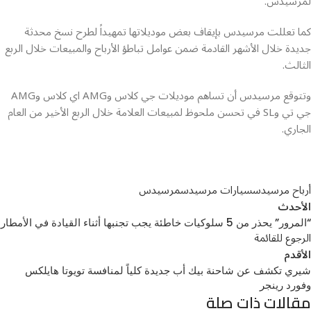
لمرسيدس.
كما تعللت مرسيدس بإيقاف بعض موديلاتها تمهيداً لطرح نسخ محدثة
جديدة خلال الأشهر القادمة ضمن عوامل تباطؤ الأرباح والمبيعات خلال الربع
الثالث.
وتتوقع مرسيدس أن تساهم موديلات جي كلاس وAMG اي كلاس وAMG
جي تي وSL في تحسن ملحوظ لمبيعات العلامة خلال الربع الأخير من العام
الجاري.
أرباح مرسيدس
سيارات مرسيدس
مرسيدس
الأحدث
“المرور” يحذر من 5 سلوكيات خاطئة يجب تجنبها أثناء القيادة في الأمطار
الرجوع للقائمة
الأقدم
شيري تكشف عن شاحنة بيك أب جديدة كلياً لمنافسة تويوتا هايلكس
وفورد رينجر
مقالات ذات صلة