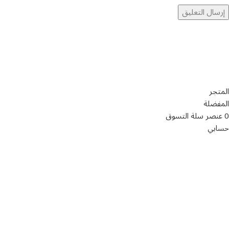
تواصل معنا
عن أربيان درايف
الدعم الفني
اخر الاخبار
الشروط والاحكام
سياسة الخصوصية
المتجر
المفضلة
0
عنصر
سلة التسوق
حسابي